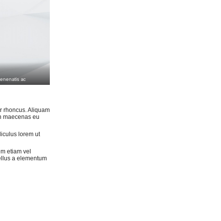
enenatis ac
r rhoncus. Aliquam
 in maecenas eu
diculus lorem ut
em etiam vel
sellus a elementum