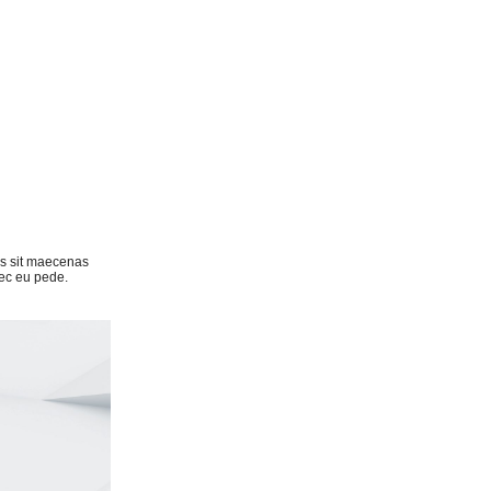
us sit maecenas
nec eu pede.