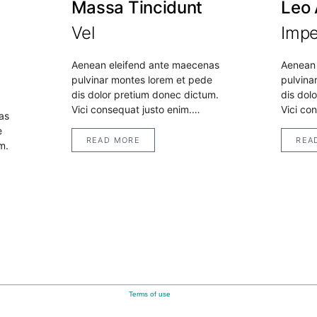
Massa Tincidunt
Leo 
Vel
Impe
Aenean eleifend ante maecenas
Aenean 
pulvinar montes lorem et pede
pulvina
dis dolor pretium donec dictum.
dis dol
Vici consequat justo enim.…
Vici co
as
e
READ MORE
REA
m.
Terms of use