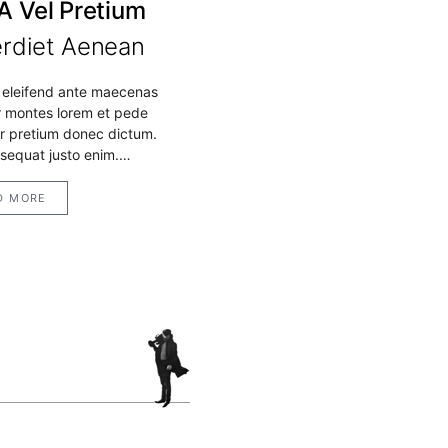
A Vel Pretium
rdiet Aenean
eleifend ante maecenas
r montes lorem et pede
or pretium donec dictum.
nsequat justo enim.…
D MORE