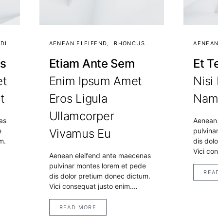
DI
AENEAN ELEIFEND
RHONCUS
AENEAN
is
Etiam Ante Sem
Et T
et
Enim Ipsum Amet
Nisi
t
Eros Ligula
Na
Ullamcorper
as
Aenean 
e
Vivamus Eu
pulvina
m.
dis dol
Vici co
Aenean eleifend ante maecenas
pulvinar montes lorem et pede
REA
dis dolor pretium donec dictum.
Vici consequat justo enim.…
READ MORE