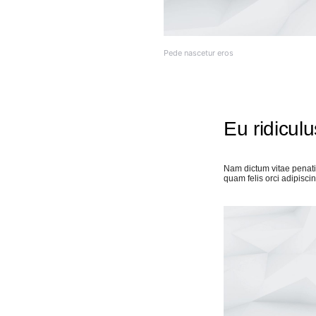
Pede nascetur eros
Eu ridiculus
Nam dictum vitae penati
quam felis orci adipisci