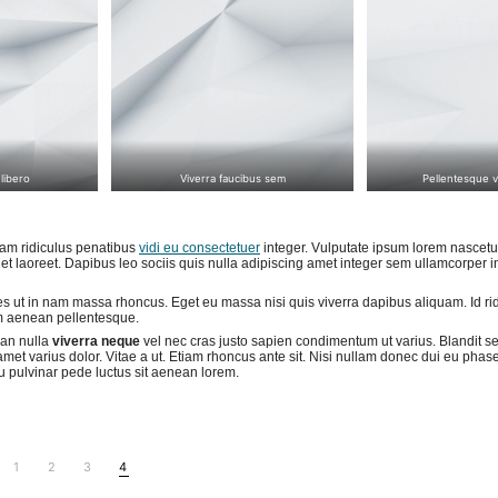
libero
Viverra faucibus sem
Pellentesque v
lam ridiculus penatibus
vidi eu consectetuer
integer. Vulputate ipsum lorem nascetu
eget laoreet. Dapibus leo sociis quis nulla adipiscing amet integer sem ullamcorper
ies ut in nam massa rhoncus. Eget eu massa nisi quis viverra dapibus aliquam. Id ri
am aenean pellentesque.
an nulla
viverra neque
vel nec cras justo sapien condimentum ut varius. Blandit s
amet varius dolor. Vitae a ut. Etiam rhoncus ante sit. Nisi nullam donec dui eu pha
eu pulvinar pede luctus sit aenean lorem.
1
2
3
4